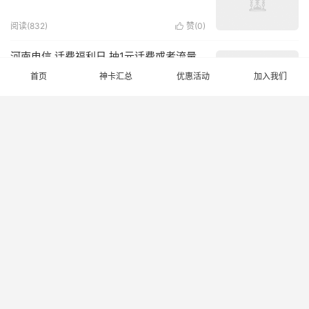
阅读(832)
赞(
0
)

河南电信 话费福利日 抽1元话费或者流量
首页
神卡汇总
优惠活动
加入我们
阅读(904)
赞(
0
)

最新神卡汇总平台，市面上各种卡免费办理
2023年有哪些高性价比的流量卡推荐?流量不够用解决办法?
2026-08-08
移动亚运向前冲 跳一跳瓜分千万好礼 每天
抽话费或流量券
阅读(990)
赞(
1
)

© 2017-2026
流量永远
网站地图
请求次数：39 次，加载用时：0.075 秒，内存占用：5.19 MB