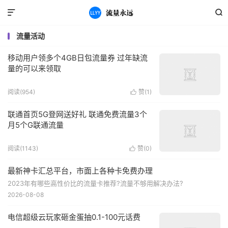


流量活动
移动用户领多个4GB日包流量券 过年缺流
量的可以来领取
阅读(954)
赞(
1
)

联通首页5G登网送好礼 联通免费流量3个
月5个G联通流量
阅读(1143)
赞(
0
)

最新神卡汇总平台，市面上各种卡免费办理
2023年有哪些高性价比的流量卡推荐?流量不够用解决办法?
2026-08-08
电信超级云玩家砸金蛋抽0.1-100元话费