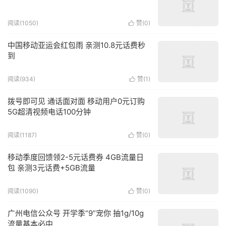
阅读(1050)
赞(
0
)

中国移动亚运会红包雨 亲测10.8元话费秒
到
阅读(934)
赞(
1
)

拨号即可见 通话面对面 移动用户0元订购
5G超清视频电话100分钟
阅读(1187)
赞(
0
)

移动季度回馈领2-5元话费券 4GB流量日
包 亲测3元话费+5GB流量
阅读(1090)
赞(
0
)

广州电信公众号 开学季“9”宠你 抽1g/10g
流量基本必中