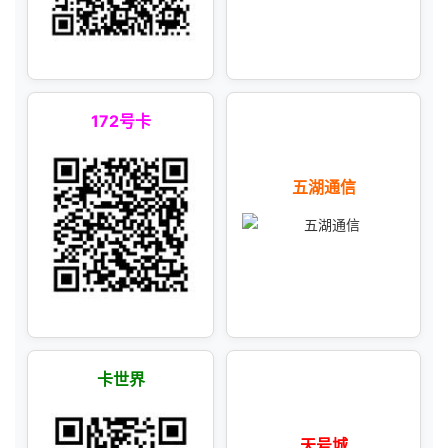
172号卡
五湖通信
卡世界
天号城