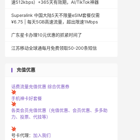
速512kbps）+365天有效期，AI/TikTok神器
Superalink 中国大陆5天不限量eSIM套餐仅需
¥6.75 | 每天5GB高速流量，超出限速1Mbps
广东星卡办理10元优惠的抓紧时间了
江苏移动全球通每月免费领取50-200条短信
充值优惠
话费流量充值优惠
综合优惠券
手机神卡好套餐
各类会员充值优惠（充值优惠、会员优惠、多多助
力、投票、代挂等）
号卡代理：
加入我们