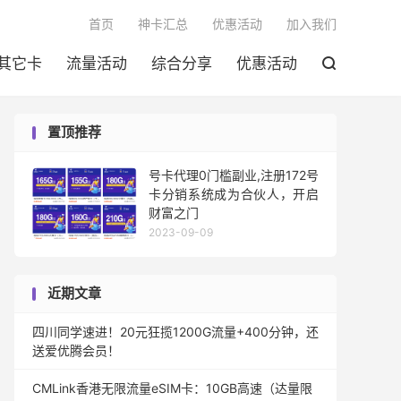

首页
神卡汇总
优惠活动
加入我们
其它卡
流量活动
综合分享
优惠活动

置顶推荐
号卡代理0门槛副业,注册172号
卡分销系统成为合伙人，开启
财富之门
2023-09-09
近期文章
四川同学速进！20元狂揽1200G流量+400分钟，还
送爱优腾会员！
CMLink香港无限流量eSIM卡：10GB高速（达量限