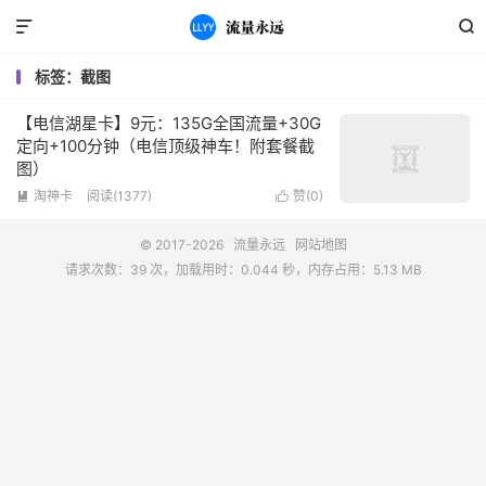


标签：截图
【电信湖星卡】9元：135G全国流量+30G
定向+100分钟（电信顶级神车！附套餐截
图）
淘神卡
阅读(1377)
赞(
0
)


© 2017-2026
流量永远
网站地图
请求次数：39 次，加载用时：0.044 秒，内存占用：5.13 MB