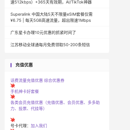
速512kbps）+365天有效期，AI/TikTok神器
Superalink 中国大陆5天不限量eSIM套餐仅需
¥6.75 | 每天5GB高速流量，超出限速1Mbps
广东星卡办理10元优惠的抓紧时间了
江苏移动全球通每月免费领取50-200条短信
充值优惠
话费流量充值优惠
综合优惠券
手机神卡好套餐
各类会员充值优惠（充值优惠、会员优惠、多多助
力、投票、代挂等）
号卡代理：
加入我们