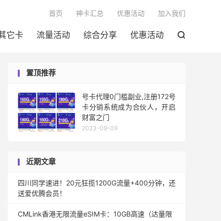

首页
神卡汇总
优惠活动
加入我们
其它卡
流量活动
综合分享
优惠活动

置顶推荐
号卡代理0门槛副业,注册172号
卡分销系统成为合伙人，开启
财富之门
2023-09-09
近期文章
四川同学速进！20元狂揽1200G流量+400分钟，还
送爱优腾会员！
CMLink香港无限流量eSIM卡：10GB高速（达量限