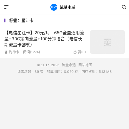


标签：星江卡
【电信星江卡】29元/月：65G全国通用流
量+30G定向流量+100分钟语音（电信长
期流量卡套餐）
淘神卡
阅读(1274)
赞(
0
)


© 2017-2026
流量永远
网站地图
请求次数：39 次，加载用时：0.050 秒，内存占用：5.13 MB