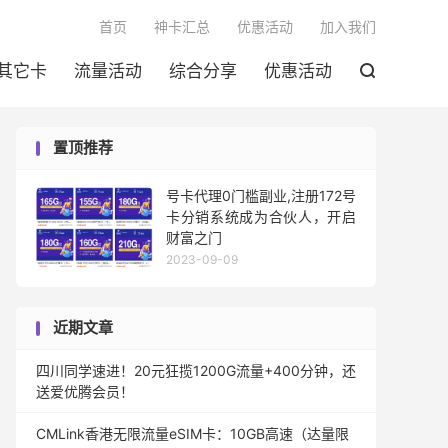

首页
神卡汇总
优惠活动
加入我们
其它卡
流量活动
综合分享
优惠活动

置顶推荐
号卡代理0门槛副业,注册172号
卡分销系统成为合伙人，开启
财富之门
2023-09-09
近期文章
四川同学速进！20元狂揽1200G流量+400分钟，还
送爱优腾会员！
CMLink香港无限流量eSIM卡：10GB高速（达量限