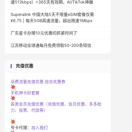
速512kbps）+365天有效期，AI/TikTok神器
Superalink 中国大陆5天不限量eSIM套餐仅需
¥6.75 | 每天5GB高速流量，超出限速1Mbps
广东星卡办理10元优惠的抓紧时间了
江苏移动全球通每月免费领取50-200条短信
充值优惠
话费流量充值优惠
综合优惠券
手机神卡好套餐
各类会员充值优惠（充值优惠、会员优惠、多多助
力、投票、代挂等）
号卡代理：
加入我们