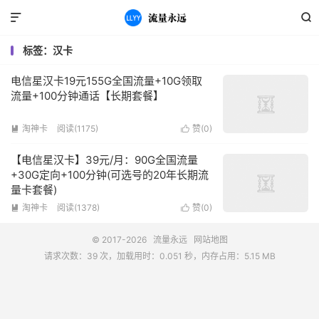


标签：汉卡
电信星汉卡19元155G全国流量+10G领取
流量+100分钟通话【长期套餐】
淘神卡
阅读(1175)
赞(
0
)


【电信星汉卡】39元/月：90G全国流量
+30G定向+100分钟(可选号的20年长期流
量卡套餐)
淘神卡
阅读(1378)
赞(
0
)


© 2017-2026
流量永远
网站地图
请求次数：39 次，加载用时：0.051 秒，内存占用：5.15 MB