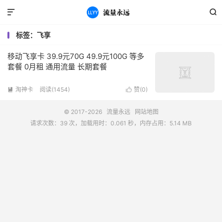


标签：飞享
移动飞享卡 39.9元70G 49.9元100G 等多
套餐 0月租 通用流量 长期套餐
淘神卡
阅读(1454)
赞(
0
)


© 2017-2026
流量永远
网站地图
请求次数：39 次，加载用时：0.061 秒，内存占用：5.14 MB