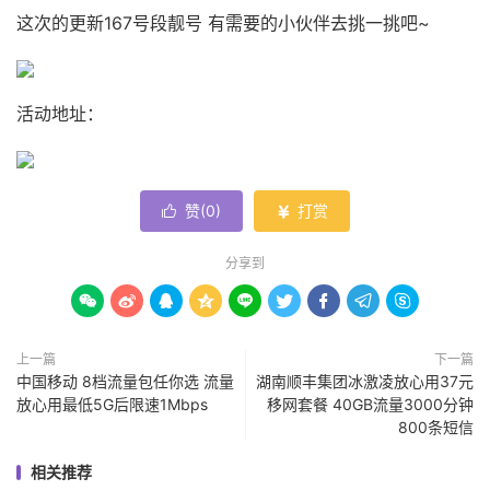
这次的更新167号段靓号 有需要的小伙伴去挑一挑吧~
活动地址：
赞(
0
)
打赏


分享到









上一篇
下一篇
中国移动 8档流量包任你选 流量
湖南顺丰集团冰激凌放心用37元
放心用最低5G后限速1Mbps
移网套餐 40GB流量3000分钟
800条短信
相关推荐