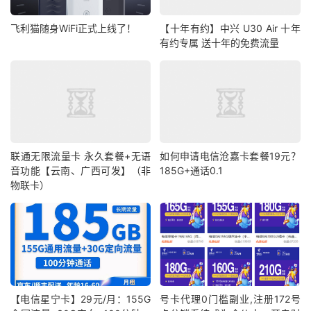
飞利猫随身WiFi正式上线了！
【十年有约】中兴 U30 Air 十年
有约专属 送十年的免费流量
联通无限流量卡 永久套餐+无语
如何申请电信沧嘉卡套餐19元？
音功能【云南、广西可发】（非
185G+通话0.1
物联卡）
【电信星宁卡】29元/月：155G
号卡代理0门槛副业,注册172号