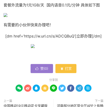
套餐外流量为1元1GB/天 国内语音0.1元/分钟 具体如下图
有需要的小伙伴快来办理吧！
[dm href=’https://w.url.cn/s/ADCQBuQ’]立即办理[/dm]
赞(
0
)
打赏


分享到









上一篇
下一篇
中国移动19元移动花卡宝藏版
河南部分地区营业厅APP上有畅