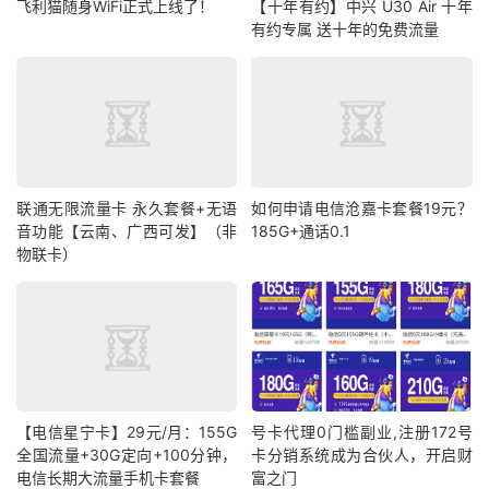
飞利猫随身WiFi正式上线了！
【十年有约】中兴 U30 Air 十年
有约专属 送十年的免费流量
联通无限流量卡 永久套餐+无语
如何申请电信沧嘉卡套餐19元？
音功能【云南、广西可发】（非
185G+通话0.1
物联卡）
【电信星宁卡】29元/月：155G
号卡代理0门槛副业,注册172号
全国流量+30G定向+100分钟，
卡分销系统成为合伙人，开启财
电信长期大流量手机卡套餐
富之门