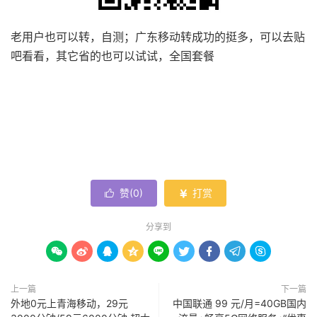
老用户也可以转，自测；广东移动转成功的挺多，可以去贴
吧看看，其它省的也可以试试，全国套餐
赞(
0
)
打赏


分享到









上一篇
下一篇
外地0元上青海移动，29元
中国联通 99 元/月=40GB国内