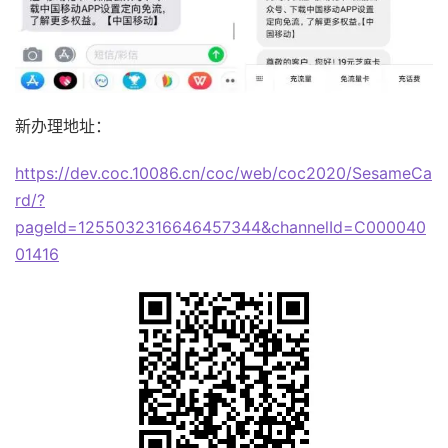
新办理地址：
https://dev.coc.10086.cn/coc/web/coc2020/SesameCa
rd/?
pageId=1255032316646457344&channelId=C000040
01416