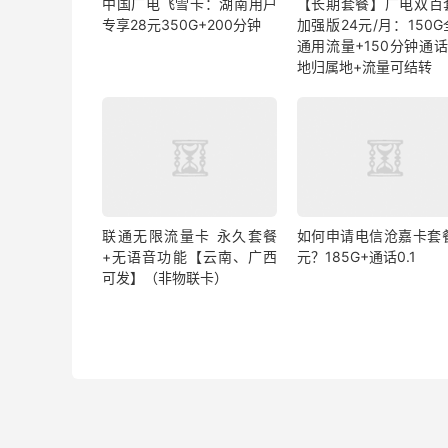
中国广电飞雪卡：湖南用户
【长期套餐】广电双百
专享28元350G+200分钟
加强版24元/月：150
通用流量+150分钟通话
地归属地+流量可结转
联通无限流量卡 永久套餐
如何申请电信沧嘉卡套餐
+无语音功能【云南、广西
元？185G+通话0.1
可发】（非物联卡）