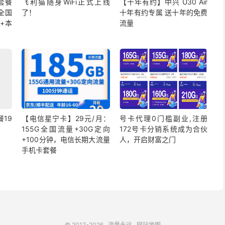
套餐
飞利猫随身WiFi正式上线
【十年有约】中兴 U30 Air
G全国
了！
十年有约专属 送十年的免费
+本
流量
19
【电信星宁卡】29元/月：
号卡代理0门槛副业,注册
155G全国流量+30G定向
172号卡分销系统成为合伙
+100分钟，电信长期大流量
人，开启财富之门
手机卡套餐
© 2017-2026
流量永远
网站地图