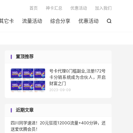

首页
神卡汇总
优惠活动
加入我们
其它卡
流量活动
综合分享
优惠活动

置顶推荐
号卡代理0门槛副业,注册172号
卡分销系统成为合伙人，开启
财富之门
2023-09-09
近期文章
四川同学速进！20元狂揽1200G流量+400分钟，还
送爱优腾会员！