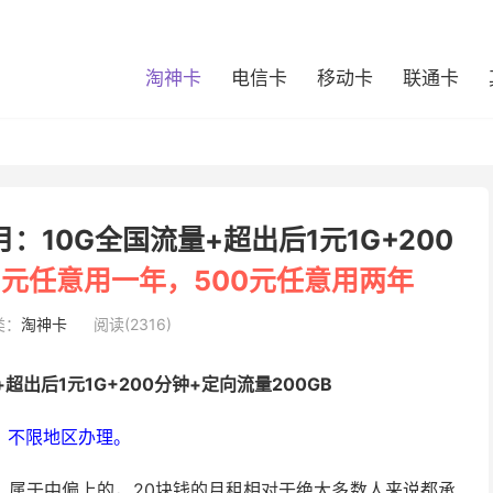
淘神卡
电信卡
移动卡
联通卡
月：10G全国流量+超出后1元1G+200
0元任意用一年，500元任意用两年
类：
淘神卡
阅读(2316)
+超出后1元1G+200分钟+定向流量200GB
、不限地区办理。
，属于中偏上的，20块钱的月租相对于绝大多数人来说都承