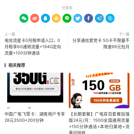
分享到









上一篇
下一篇
电信流星卡0月租申请入口，0
分享通信爱党卡 5G卡不限量不
月租享6G通用流量+194G定向
限速99元包月
流量+100分钟通话
相关推荐
中国广电飞雪卡：湖南用户专享
【长期套餐】广电双百套餐加强
28元350G+200分钟
版24元/月：150G全国通用流量
+150分钟通话+本地归属地+流
量可结转