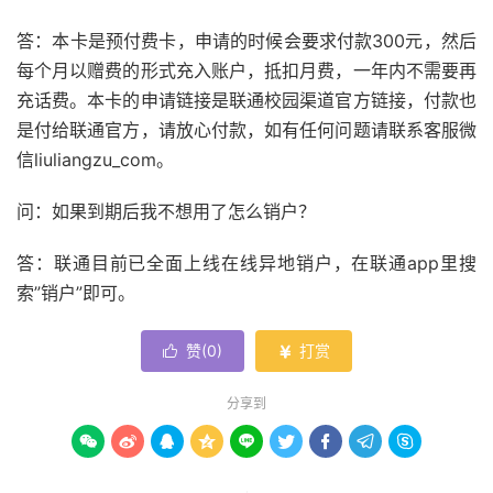
答：本卡是预付费卡，申请的时候会要求付款300元，然后
每个月以赠费的形式充入账户，抵扣月费，一年内不需要再
充话费。本卡的申请链接是联通校园渠道官方链接，付款也
是付给联通官方，请放心付款，如有任何问题请联系客服微
信liuliangzu_com。
问：如果到期后我不想用了怎么销户？
答：联通目前已全面上线在线异地销户，在联通app里搜
索”销户”即可。
赞(
0
)
打赏


分享到








