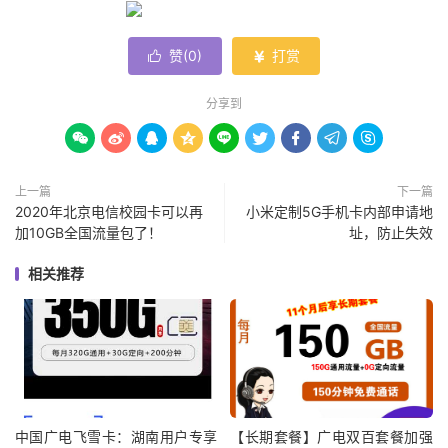
赞(
0
)
打赏


分享到









上一篇
下一篇
2020年北京电信校园卡可以再
小米定制5G手机卡内部申请地
加10GB全国流量包了！
址，防止失效
相关推荐
中国广电飞雪卡：湖南用户专享
【长期套餐】广电双百套餐加强