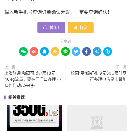
输入新手机号查询订单确认无误，一定要查询确认！
赞(
0
)
打赏


分享到









上一篇
下一篇
上海联通 和硕可以办理18元
校园“星”级好礼 9元30G限时享
464g流量，要在厂门口办理 小
可办理电信星卡叠加
伙伴们动起来吧~
相关推荐