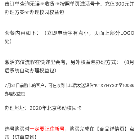
击订单查询无误☞收货☞按照单页激活号卡、充值300元并
办理方案☞办理校园权益包
套餐内容如下：（立即申请字有点小，页面上部分LOGO
处）
激活充值流程在快递里会有，另外权益包办理方式：（8月
后系统自动办理权益包）
7月31日前购卡的客户，可在收到卡以后发送短信“KTXYHY20”至10086
办理权益包
办理地址：2020年北京移动校园卡
选号购买时
一定要记住新号
，购买完成在【商品详情页】点
击【订单查询】