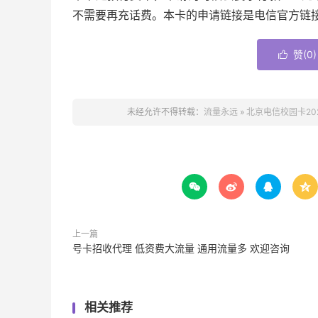
不需要再充话费。本卡的申请链接是电信官方链
赞(
0
)

未经允许不得转载：
流量永远
»
北京电信校园卡202




上一篇
号卡招收代理 低资费大流量 通用流量多 欢迎咨询
相关推荐