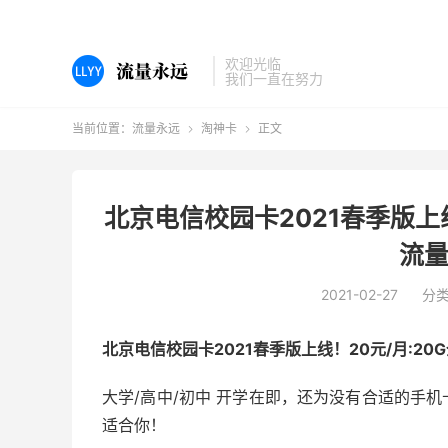
欢迎光临
我们一直在努力
当前位置：
流量永远
淘神卡
正文


北京电信校园卡2021春季版上线
流量
2021-02-27
分
北京电信校园卡2021春季版上线！20元/月:20
大学/高中/初中 开学在即，还为没有合适的手
适合你！