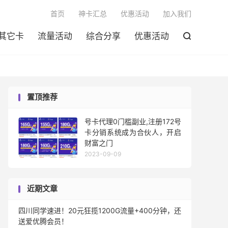

首页
神卡汇总
优惠活动
加入我们
其它卡
流量活动
综合分享
优惠活动

置顶推荐
号卡代理0门槛副业,注册172号
卡分销系统成为合伙人，开启
财富之门
2023-09-09
近期文章
四川同学速进！20元狂揽1200G流量+400分钟，还
送爱优腾会员！