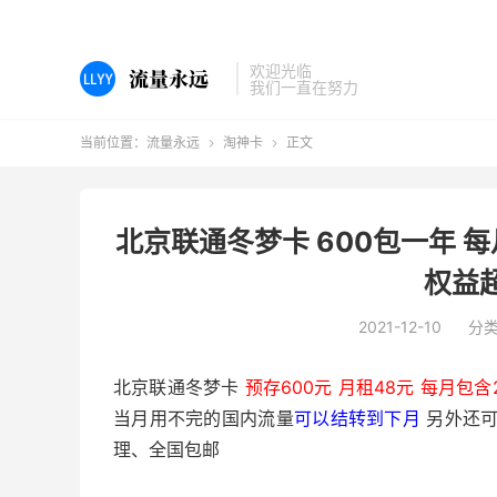
欢迎光临
我们一直在努力
当前位置：
流量永远
淘神卡
正文


北京联通冬梦卡 600包一年 每
权益
2021-12-10
分
北京联通冬梦卡
预存600元 月租48元 每月包
当月用不完的国内流量
可以结转到下月
另外还
理、全国包邮