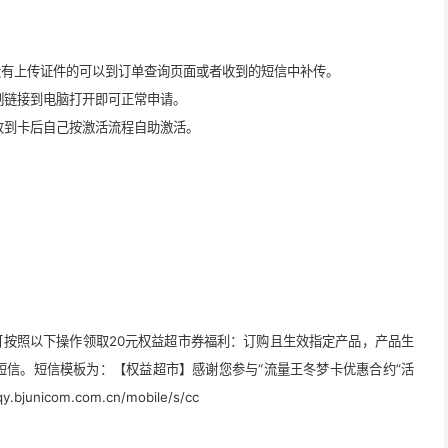
没有上传证件的可以到订单查询页面或者收到的短信中补传。
制链接到电脑打开即可正常申请。
收到卡后自己按激活流程自助激活。
月可按照以下操作领取20元权益超市券福利：订购且生效指定产品，产品生
短信。短信模板为：
【权益超市】感谢您参与“流量王冬梦卡优惠合约”活
icom.com.cn/mobile/s/cc