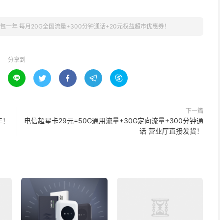
0包一年 每月20G全国流量+300分钟通话+20元权益超市优惠券！
分享到





下一篇
年！
电信超星卡29元=50G通用流量+30G定向流量+300分钟通
话 营业厅直接发货！