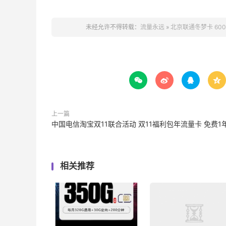
未经允许不得转载：
流量永远
»
北京联通冬梦卡 60




上一篇
中国电信淘宝双11联合活动 双11福利包年流量卡 免费1
相关推荐