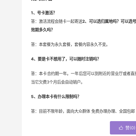
1、号卡激活？
答：激活流程会随卡一起寄送
2、可以选归属地吗？可以选
效期多久吗？
答：本套餐为永久套餐，套餐内容永久不变。
4、要是卡不想用了，可以随时注销吗？
答：本卡合约期一年。一年后您可以到附近的营业厅或者直
当它欠费3个月后会自动销户。
5、办理本卡有什么限制吗？
答：目前不限年龄，面向大众群体 免费办理办理、全国包邮
赞(
0
)
