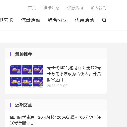

首页
神卡汇总
优惠活动
加入我们
其它卡
流量活动
综合分享
优惠活动

置顶推荐
号卡代理0门槛副业,注册172号
卡分销系统成为合伙人，开启
财富之门
2023-09-09
近期文章
四川同学速进！20元狂揽1200G流量+400分钟，还
送爱优腾会员！