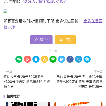
办理地址：
https://urlmark.cn/k4IQy
如有需要请及时办理 随时下架 更多优惠套餐：
更多在售套
餐办理
赞(
0
)
打赏


分享到









上一篇
下一篇
移动大王卡 29元80GB流量
电信星云卡 29元/月：50G全国
+300分钟通话 激活送24个月视
流量+30G定向流量 无套路流量
频会员
可结转 长期29元
相关推荐