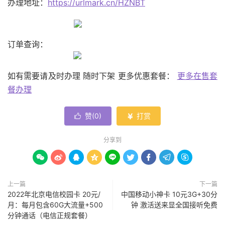
办理地址：
https://urlmark.cn/HZNBT
订单查询：
如有需要请及时办理 随时下架 更多优惠套餐：
更多在售套
餐办理
赞(
0
)
打赏


分享到









上一篇
下一篇
2022年北京电信校园卡 20元/
中国移动小神卡 10元3G+30分
月：每月包含60G大流量+500
钟 激活送来显全国接听免费
分钟通话（电信正规套餐）