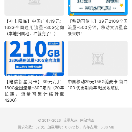
【神卡降临】中国广电19元：
【移动可伶卡】39元210G全国
162G全国通用流量+30G定向
流量+500分钟，移动大流量套
（本地归属地，冲就完了！）
餐来啦！
【电信新星河卡】39元/月：
中国移动29元155G沧麦卡 首冲
180G全国流量+30G定向（20年
100 优惠期两年 归属地随机
长期，流量可累计结转至
420G）
© 2017-2026
流量永远
网站地图
请求次数：52 次，加载用时：0.072 秒，内存占用：5.36 MB