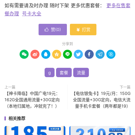
如有需要请及时办理 随时下架 更多优惠套餐：
更多在售套
餐办理
号卡大全
赞(
0
)
打赏


分享到









g
套餐
流量
上一篇
下一篇
【神卡降临】中国广电19元：
【电信银兔卡】19元/月：150G
162G全国通用流量+30G定向
全国流量+30G定向，电信大流
（本地归属地，冲就完了！）
量手机卡套餐（两年都是19）
相关推荐