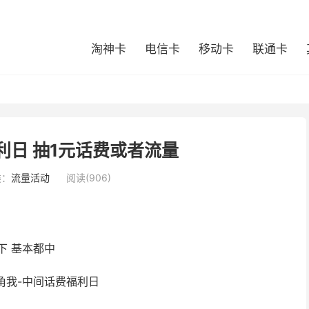
淘神卡
电信卡
移动卡
联通卡
利日 抽1元话费或者流量
类：
流量活动
阅读(906)
下 基本都中
下角我-中间话费福利日