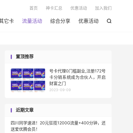

首页
神卡汇总
优惠活动
加入我们
其它卡
流量活动
综合分享
优惠活动

置顶推荐
号卡代理0门槛副业,注册172号
卡分销系统成为合伙人，开启
财富之门
2023-09-09
近期文章
四川同学速进！20元狂揽1200G流量+400分钟，还
送爱优腾会员！