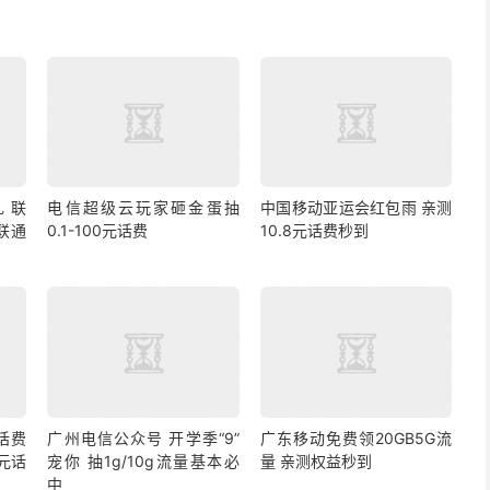
 联
电信超级云玩家砸金蛋抽
中国移动亚运会红包雨 亲测
联通
0.1-100元话费
10.8元话费秒到
话费
广州电信公众号 开学季“9”
广东移动免费领20GB5G流
3元话
宠你 抽1g/10g流量基本必
量 亲测权益秒到
中