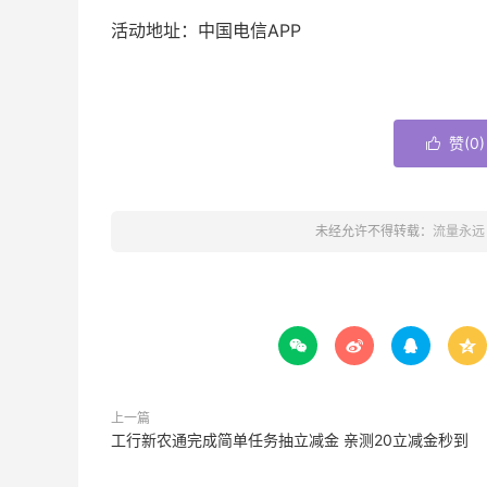
活动地址：中国电信APP
赞(
0
)

未经允许不得转载：
流量永远




上一篇
工行新农通完成简单任务抽立减金 亲测20立减金秒到