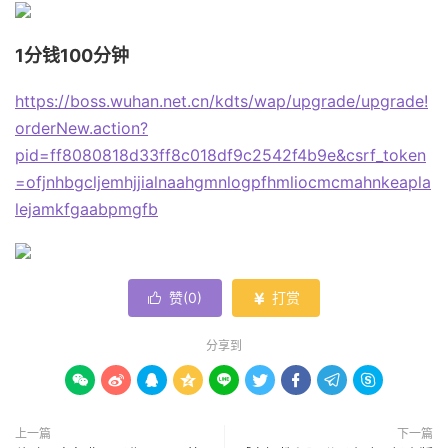
1分钱100分钟
https://boss.wuhan.net.cn/kdts/wap/upgrade/upgrade!
orderNew.action?
pid=ff8080818d33ff8c018df9c2542f4b9e&csrf_token
=ofjnhbgcljemhjjialnaahgmnlogpfhmliocmcmahnkeapla
lejamkfgaabpmgfb
赞(
0
)
打赏


分享到









上一篇
下一篇