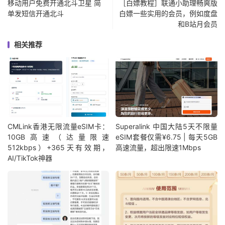
移动用户免费开通北斗卫星 简
［白嫖教程］联通小助理畅爽版
单发短信开通北斗
白嫖一些实用的会员，例如度盘
和B站月会员
相关推荐
CMLink香港无限流量eSIM卡：
Superalink 中国大陆5天不限量
10GB高速（达量限速
eSIM套餐仅需¥6.75 | 每天5GB
512kbps）+365天有效期，
高速流量，超出限速1Mbps
AI/TikTok神器