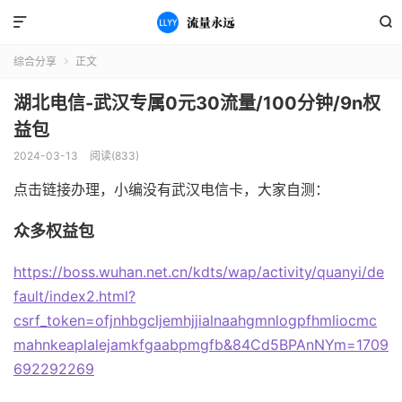


综合分享
正文

湖北电信-武汉专属0元30流量/100分钟/9n权
益包
2024-03-13
阅读(833)
点击链接办理，小编没有武汉电信卡，大家自测：
众多权益包
https://boss.wuhan.net.cn/kdts/wap/activity/quanyi/de
fault/index2.html?
csrf_token=ofjnhbgcljemhjjialnaahgmnlogpfhmliocmc
mahnkeaplalejamkfgaabpmgfb&84Cd5BPAnNYm=1709
692292269