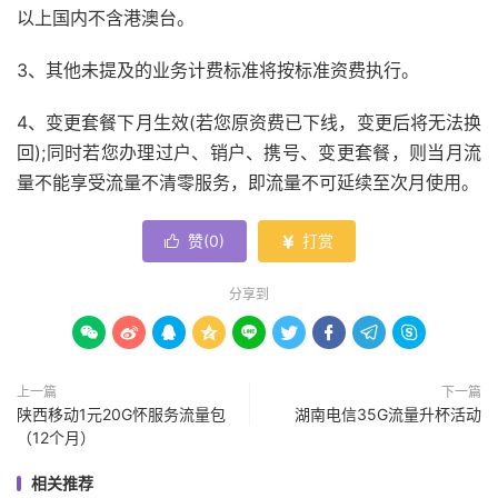
以上国内不含港澳台。
3、其他未提及的业务计费标准将按标准资费执行。
4、变更套餐下月生效(若您原资费已下线，变更后将无法换
回);同时若您办理过户、销户、携号、变更套餐，则当月流
量不能享受流量不清零服务，即流量不可延续至次月使用。
赞(
0
)
打赏


分享到









上一篇
下一篇
陕西移动1元20G怀服务流量包
湖南电信35G流量升杯活动
（12个月）
相关推荐