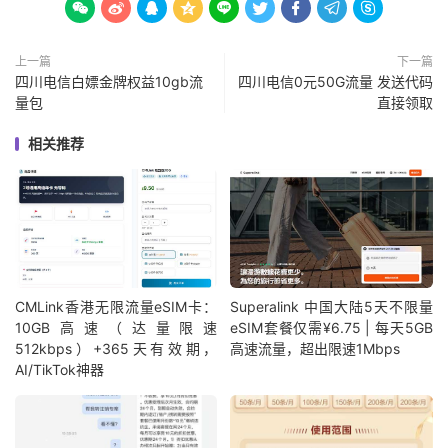









上一篇
下一篇
四川电信白嫖金牌权益10gb流
四川电信0元50G流量 发送代码
量包
直接领取
相关推荐
CMLink香港无限流量eSIM卡：
Superalink 中国大陆5天不限量
10GB高速（达量限速
eSIM套餐仅需¥6.75 | 每天5GB
512kbps）+365天有效期，
高速流量，超出限速1Mbps
AI/TikTok神器