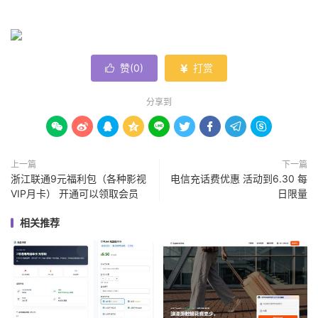
赞(
0
)
打赏


分享到









上一篇
下一篇
浙江联通9元福利包（各种影视
电信充话费优惠 活动到6.30 每
VIP月卡） 开通可以领取会员
日限量
相关推荐