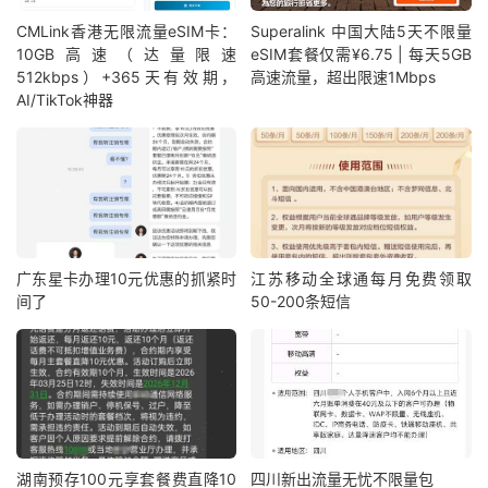
CMLink香港无限流量eSIM卡：
Superalink 中国大陆5天不限量
10GB高速（达量限速
eSIM套餐仅需¥6.75 | 每天5GB
512kbps）+365天有效期，
高速流量，超出限速1Mbps
AI/TikTok神器
广东星卡办理10元优惠的抓紧时
江苏移动全球通每月免费领取
间了
50-200条短信
湖南预存100元享套餐费直降10
四川新出流量无忧不限量包