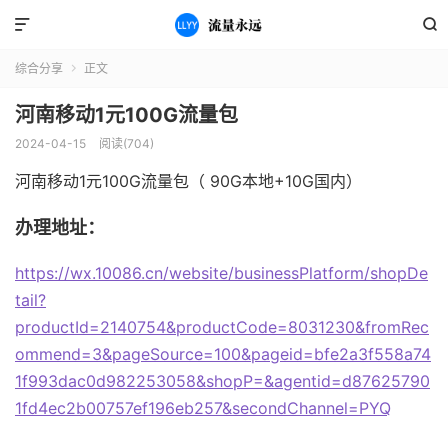


综合分享
正文

河南移动1元100G流量包
2024-04-15
阅读(704)
河南移动1元100G流量包（ 90G本地+10G国内）
办理地址：
https://wx.10086.cn/website/businessPlatform/shopDe
tail?
productId=2140754&productCode=8031230&fromRec
ommend=3&pageSource=100&pageid=bfe2a3f558a74
1f993dac0d982253058&shopP=&agentid=d87625790
1fd4ec2b00757ef196eb257&secondChannel=PYQ