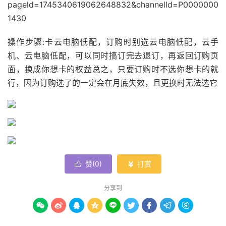
pageld=1745340619062648832&channelld=P0000000
1430
操作步骤:卡云电脑低配，订购时别选云电脑低配，云手
机、云电脑低配，可以同时搞订完去退订，再返回订购页
面，换成你想卡的权益总之，只要订购时不选你想卡的就
行，因为订购选了的一定会在月底失效，且更换时无法选它
赞(
0
)
打赏


分享到








