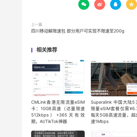




上一篇
四川移动解限速包 部分用户可实现不限速至200g
相关推荐
CMLink香港无限流量eSIM
Superalink 中国大陆
卡：10GB高速（达量限速
限量eSIM套餐仅需¥6.7
512kbps）+365天有效
每天5GB高速流量，超
期，AI/TikTok神器
速1Mbps