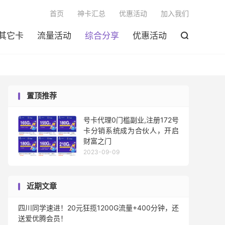

首页
神卡汇总
优惠活动
加入我们
其它卡
流量活动
综合分享
优惠活动

置顶推荐
号卡代理0门槛副业,注册172号
卡分销系统成为合伙人，开启
财富之门
2023-09-09
近期文章
四川同学速进！20元狂揽1200G流量+400分钟，还
送爱优腾会员！