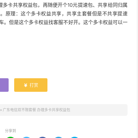
理多卡共享权益包，再随便开个10元提速包、共享给同归属
限。原理：这个多卡权益共享，共享主套餐但是不共享提速
个车。但是这个多卡权益找客服不好开。这个多卡权益可以一
打赏

»
广东电信双不限套餐 办理多卡共享权益包
分享到