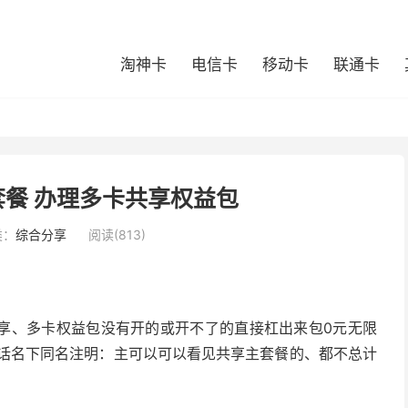
淘神卡
电信卡
移动卡
联通卡
餐 办理多卡共享权益包
类：
综合分享
阅读(813)
享、多卡权益包没有开的或开不了的直接杠出来包0元无限
通话名下同名注明：主可以可以看见共享主套餐的、都不总计