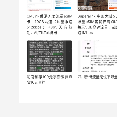
CMLink香港无限流量eSIM
Superalink 中国大陆
卡：10GB高速（达量限速
限量eSIM套餐仅需¥6.7
512kbps）+365天有效
每天5GB高速流量，超
期，AI/TikTok神器
速1Mbps
湖南预存100元享套餐费直
四川新出流量无忧不限
降10元合约