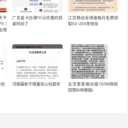
5天不
广东星卡办理10元优惠的抓
江苏移动全球通每月免费领
5 |
紧时间了
取50-200条短信
出限
量包
河南最新不限量安心包面世
北京爱家融合版100M网龄
回馈B(特惠版)