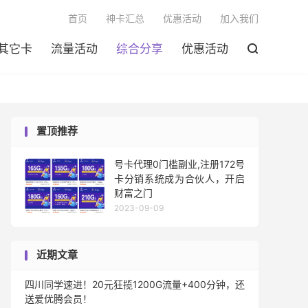

首页
神卡汇总
优惠活动
加入我们
其它卡
流量活动
综合分享
优惠活动

置顶推荐
号卡代理0门槛副业,注册172号
卡分销系统成为合伙人，开启
财富之门
2023-09-09
近期文章
四川同学速进！20元狂揽1200G流量+400分钟，还
送爱优腾会员！