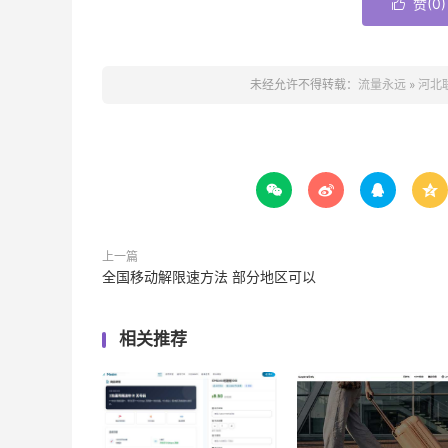
赞(
0
)

未经允许不得转载：
流量永远
»
河北




上一篇
全国移动解限速方法 部分地区可以
相关推荐