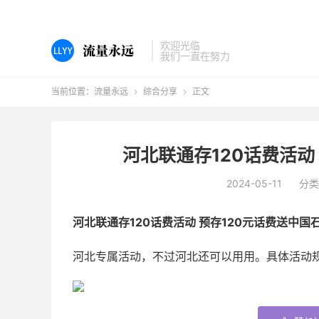
欢迎光临
我们一直在努力
当前位置：
流量永远
综合分享
正文


河北联通存120话费活动
2024-05-11
分类
河北联通存120话费活动 预存120元话费送中国
河北专属活动，不过河北还可以用用。具体活动