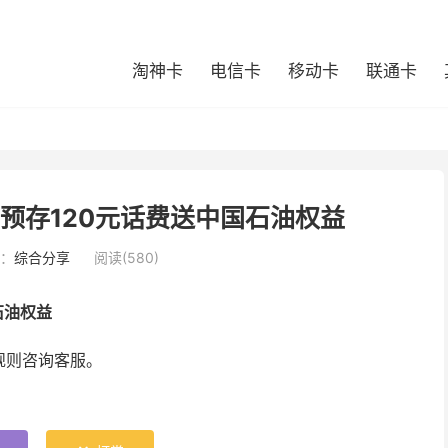
淘神卡
电信卡
移动卡
联通卡
 预存120元话费送中国石油权益
：
综合分享
阅读(580)
石油权益
规则咨询客服。