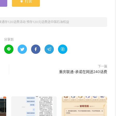
打赏

联通存120话费活动 预存120元话费送中国石油权益
分享到





下一篇
重庆联通-承诺在网送240话费