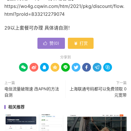
https://wo4g.cqwin.com/htm/2021/pkg/discount/flow.
html?proId=833212279074
29以上套餐可办理 具体请自测！
赞(
0
)
打赏


分享到









上一篇
下一篇
电信流量破限速 改APN的方法
上海联通号码都可以免费领取 0
自测
元宽带
相关推荐