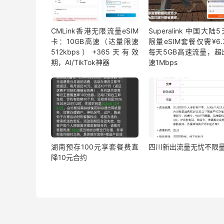
CMLink香港无限流量eSIM
Superalink 中国大陆
卡：10GB高速（达量限速
限量eSIM套餐仅需¥6.7
512kbps）+365天有效
每天5GB高速流量，超
期，AI/TikTok神器
速1Mbps
湖南预存100元享套餐费直
四川新出流量无忧不限
降10元合约