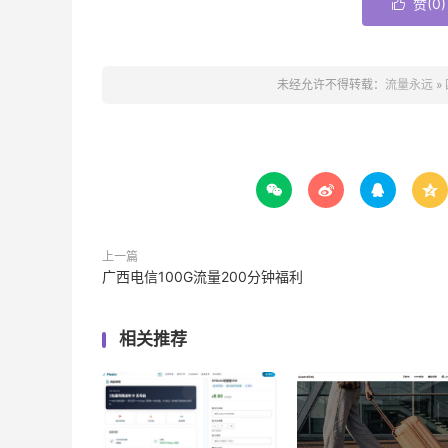
赞(
0
)

未经允许不得转载：
流量永远
»




上一篇
广西电信100G流量200分钟福利
相关推荐