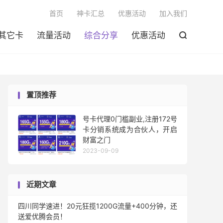

首页
神卡汇总
优惠活动
加入我们
其它卡
流量活动
综合分享
优惠活动

置顶推荐
号卡代理0门槛副业,注册172号
卡分销系统成为合伙人，开启
财富之门
2023-09-09
近期文章
四川同学速进！20元狂揽1200G流量+400分钟，还
送爱优腾会员！