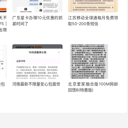
5天不
广东星卡办理10元优惠的抓
江苏移动全球通每月免费领
5 |
紧时间了
取50-200条短信
出限
量包
河南最新不限量安心包面世
北京爱家融合版100M网龄
回馈B(特惠版)