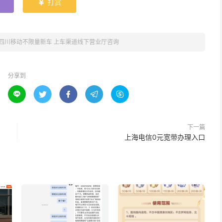
打赏

四川移动不限量新车 上车渠道线下营业厅咨询
分享到





下一篇
上海电信0元宽带办理入口