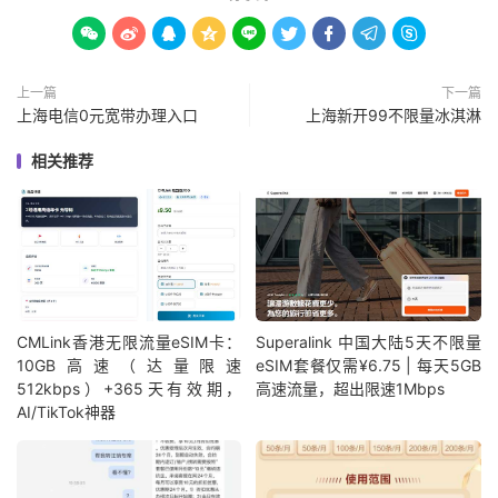









上一篇
下一篇
上海电信0元宽带办理入口
上海新开99不限量冰淇淋
相关推荐
CMLink香港无限流量eSIM卡：
Superalink 中国大陆5天不限量
10GB高速（达量限速
eSIM套餐仅需¥6.75 | 每天5GB
512kbps）+365天有效期，
高速流量，超出限速1Mbps
AI/TikTok神器