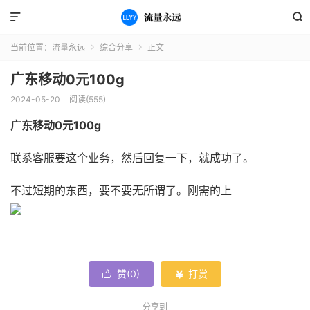


当前位置：
流量永远
综合分享
正文


广东移动0元100g
2024-05-20
阅读(555)
广东移动0元100g
联系客服要这个业务，然后回复一下，就成功了。
不过短期的东西，要不要无所谓了。刚需的上
赞(
0
)
打赏


分享到