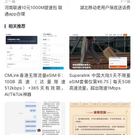
上一篇
下一篇
河南联通10元1000M提速包 联
湖北移动老用户保底送话费
通app办理
相关推荐
CMLink香港无限流量eSIM卡：
Superalink 中国大陆5天不限量
10GB高速（达量限速
eSIM套餐仅需¥6.75 | 每天5GB
512kbps）+365天有效期，
高速流量，超出限速1Mbps
AI/TikTok神器