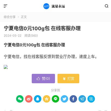


综合分享
正文

宁夏电信0元100g包 在线客服办理
2024-05-22
阅读(560)
宁夏电信0元100g包 在线客服办理
宁夏电信，找在线客服反馈到营业厅办理，速度上车。
赞(
0
)
打赏


分享到








