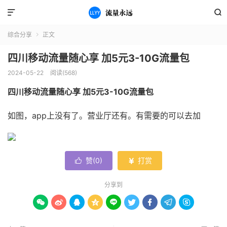


综合分享
正文

四川移动流量随心享 加5元3-10G流量包
2024-05-22
阅读(568)
四川移动流量随心享 加5元3-10G流量包
如图，app上没有了。营业厅还有。有需要的可以去加
赞(
0
)
打赏


分享到








