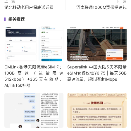
上一篇
下一篇
湖北移动老用户保底送话费
河南联通1000M宽带提速包
相关推荐
CMLink香港无限流量eSIM卡：
Superalink 中国大陆5天不限量
10GB高速（达量限速
eSIM套餐仅需¥6.75 | 每天5GB
512kbps）+365天有效期，
高速流量，超出限速1Mbps
AI/TikTok神器