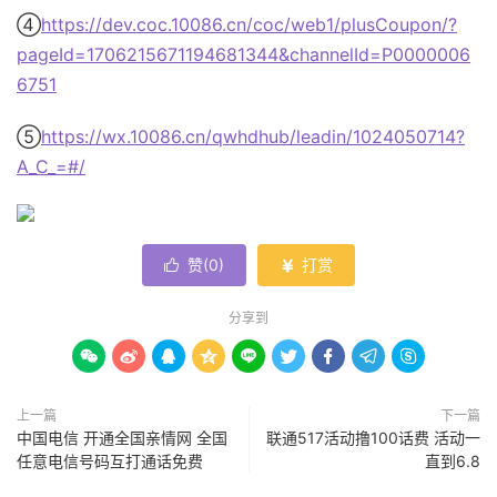
④
https://dev.coc.10086.cn/coc/web1/plusCoupon/?
pageId=1706215671194681344&channelId=P0000006
6751
⑤
https://wx.10086.cn/qwhdhub/leadin/1024050714?
A_C_=#/
赞(
0
)
打赏


分享到









上一篇
下一篇
中国电信 开通全国亲情网 全国
联通517活动撸100话费 活动一
任意电信号码互打通话免费
直到6.8