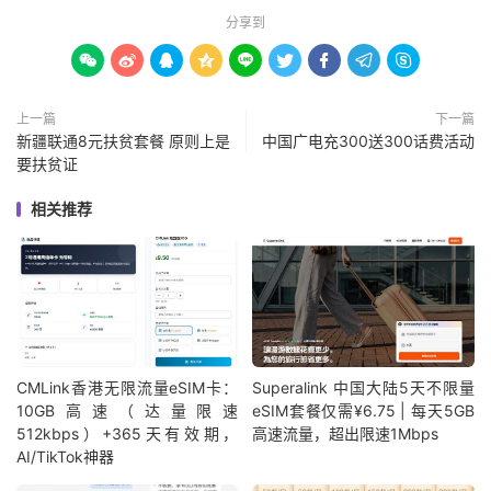
分享到









上一篇
下一篇
新疆联通8元扶贫套餐 原则上是
中国广电充300送300话费活动
要扶贫证
相关推荐
CMLink香港无限流量eSIM卡：
Superalink 中国大陆5天不限量
10GB高速（达量限速
eSIM套餐仅需¥6.75 | 每天5GB
512kbps）+365天有效期，
高速流量，超出限速1Mbps
AI/TikTok神器