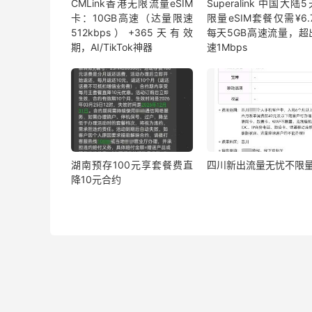
CMLink香港无限流量eSIM
Superalink 中国大陆
卡：10GB高速（达量限速
限量eSIM套餐仅需¥6.7
512kbps）+365天有效
每天5GB高速流量，超
期，AI/TikTok神器
速1Mbps
湖南预存100元享套餐费直
四川新出流量无忧不限
降10元合约