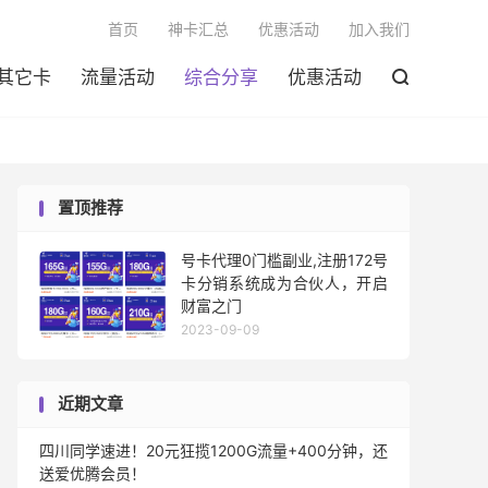

首页
神卡汇总
优惠活动
加入我们
其它卡
流量活动
综合分享
优惠活动

置顶推荐
号卡代理0门槛副业,注册172号
卡分销系统成为合伙人，开启
财富之门
2023-09-09
近期文章
四川同学速进！20元狂揽1200G流量+400分钟，还
送爱优腾会员！