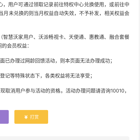
心，用户可通过领取记录前往特权中心兑换使用，或前往中
用；当月未兑换的则当月权益自动失效，不予补发，相关权益会
户（智慧沃家用户、沃派畅视卡、天使通、惠教通、融合套餐
间的会员权益：
页面已办理过网龄回馈活动，则本页面无法办理成功；
制登记等特殊状态下，各类权益将无法享受；
现取消用户参与活动的资格。活动办理问题请咨询10010，
打赏
