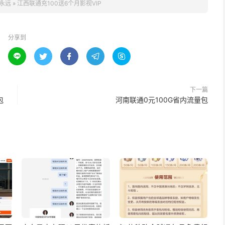
永远
»
江西联通充100送6个月影视VIP
分享到





下一篇
包
河南联通0元100G省内流量包