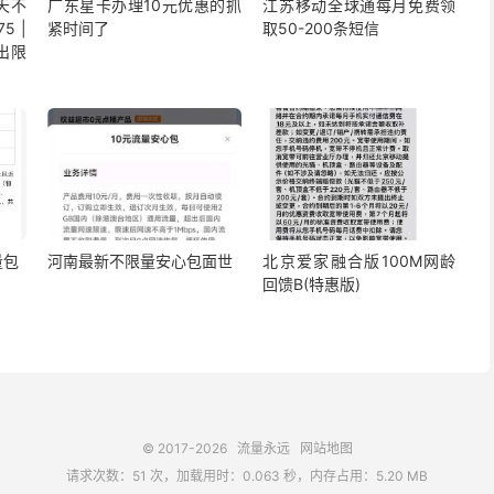
5天不
广东星卡办理10元优惠的抓
江苏移动全球通每月免费领
5 |
紧时间了
取50-200条短信
出限
量包
河南最新不限量安心包面世
北京爱家融合版100M网龄
回馈B(特惠版)
© 2017-2026
流量永远
网站地图
请求次数：51 次，加载用时：0.063 秒，内存占用：5.20 MB