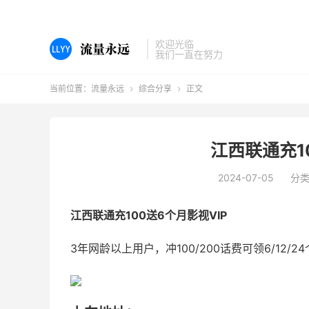
欢迎光临
我们一直在努力
当前位置：
流量永远
综合分享
正文


江西联通充1
2024-07-05
分
江西联通充100送6个月影视VIP
3年网龄以上用户，冲100/200话费可领6/12