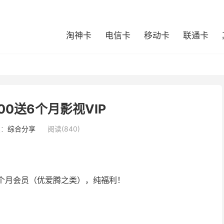
淘神卡
电信卡
移动卡
联通卡
00送6个月影视VIP
类：
综合分享
阅读(840)
/24个月会员（优爱腾之类），纯福利！