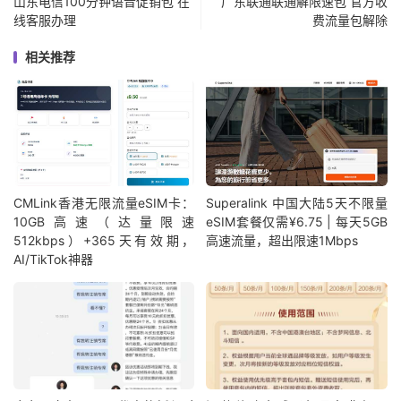
山东电信100分钟语音促销包 在
广东联通联通解限速包 官方收
线客服办理
费流量包解除
相关推荐
CMLink香港无限流量eSIM卡：
Superalink 中国大陆5天不限量
10GB高速（达量限速
eSIM套餐仅需¥6.75 | 每天5GB
512kbps）+365天有效期，
高速流量，超出限速1Mbps
AI/TikTok神器