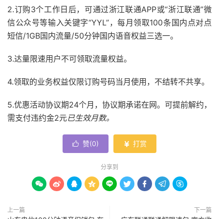
2.订购3个工作日后，可通过浙江联通APP或“浙江联通”微
信公众号等输入关键字“YYL”，每月领取100条国内点对点
短信/1GB国内流量/50分钟国内语音权益三选一。
3.达量限速用户不可领取流量权益。
4.领取的业务权益仅限订购号码当月使用，不结转不共享。
5.优惠活动协议期24个月，协议期承诺在网。可提前解约，
需支付违约金2元
已生效月数。
赞(
0
)
打赏


分享到









上一篇
下一篇