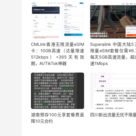
CMLink香港无限流量eSIM
Superalink 中国大陆
卡：10GB高速（达量限速
限量eSIM套餐仅需¥6.7
512kbps）+365天有效
每天5GB高速流量，超
期，AI/TikTok神器
速1Mbps
湖南预存100元享套餐费直
四川新出流量无忧不限
降10元合约