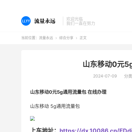
欢迎光临
我们一直在努力
当前位置：
流量永远
综合分享
正文


山东移动0元5
2024-07-09
分
山东移动0元5g通用流量包 在线办理
山东移动 5g通用流量包
上车地址：
https://dx.10086.cn/ED