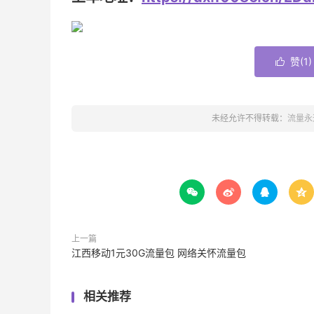
赞(
1
)

未经允许不得转载：
流量永




上一篇
江西移动1元30G流量包 网络关怀流量包
相关推荐