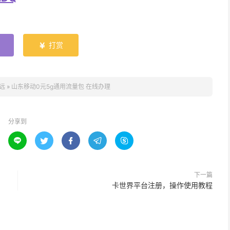
打赏

远
»
山东移动0元5g通用流量包 在线办理
分享到





下一篇
卡世界平台注册，操作使用教程