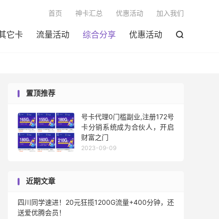

首页
神卡汇总
优惠活动
加入我们
其它卡
流量活动
综合分享
优惠活动

置顶推荐
号卡代理0门槛副业,注册172号
卡分销系统成为合伙人，开启
财富之门
2023-09-09
近期文章
四川同学速进！20元狂揽1200G流量+400分钟，还
送爱优腾会员！