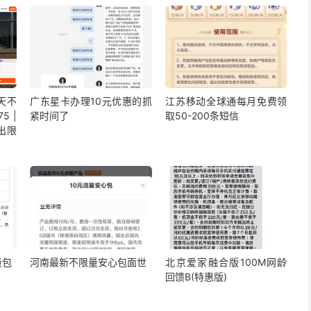
5天不
广东星卡办理10元优惠的抓
江苏移动全球通每月免费领
5 |
紧时间了
取50-200条短信
出限
量包
河南最新不限量安心包面世
北京爱家融合版100M网龄
回馈B(特惠版)