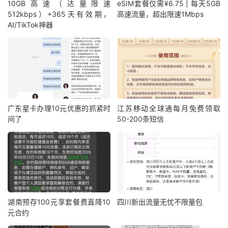
10GB高速（达量限速
eSIM套餐仅需¥6.75 | 每天5GB
512kbps）+365天有效期，
高速流量，超出限速1Mbps
AI/TikTok神器
广东星卡办理10元优惠的抓紧时
江苏移动全球通每月免费领取
间了
50-200条短信
湖南预存100元享套餐费直降10
四川新出流量无忧不限量包
元合约