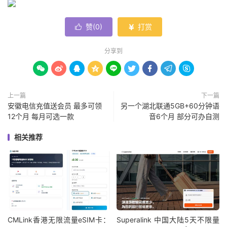
赞(
0
)
打赏


分享到









上一篇
下一篇
安徽电信充值送会员 最多可领
另一个湖北联通5GB+60分钟语
12个月 每月可选一款
音6个月 部分可办自测
相关推荐
CMLink香港无限流量eSIM卡：
Superalink 中国大陆5天不限量