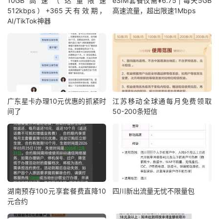
10GB高速（达量限速
eSIM套餐仅需¥6.75 | 每天5GB
512kbps）+365天有效期，
高速流量，超出限速1Mbps
AI/TikTok神器
广东星卡办理10元优惠的抓紧时
江苏移动全球通每月免费领取
间了
50-200条短信
湖南预存100元享套餐费直降10
四川新出流量无忧不限量包
元合约