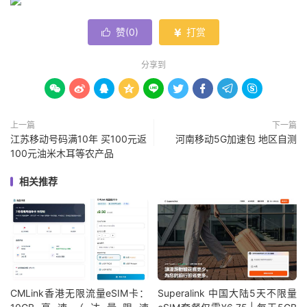
赞(
0
)
打赏


分享到









上一篇
下一篇
江苏移动号码满10年 买100元返
河南移动5G加速包 地区自测
100元油米木耳等农产品
相关推荐
CMLink香港无限流量eSIM卡：
Superalink 中国大陆5天不限量