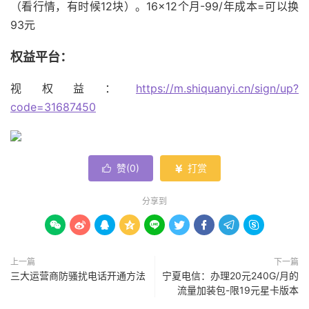
（看行情，有时候12块）。16×12个月-99/年成本=可以换
93元
权益平台：
视权益：
https://m.shiquanyi.cn/sign/up?
code=31687450
赞(
0
)
打赏


分享到









上一篇
下一篇
三大运营商防骚扰电话开通方法
宁夏电信：办理20元240G/月的
流量加装包-限19元星卡版本