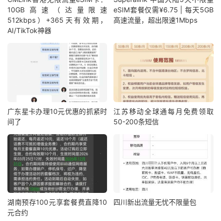
10GB高速（达量限速
eSIM套餐仅需¥6.75 | 每天5GB
512kbps）+365天有效期，
高速流量，超出限速1Mbps
AI/TikTok神器
广东星卡办理10元优惠的抓紧时
江苏移动全球通每月免费领取
间了
50-200条短信
湖南预存100元享套餐费直降10
四川新出流量无忧不限量包
元合约