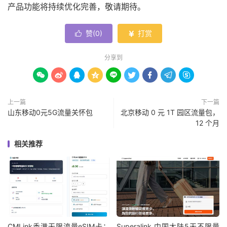
产品功能将持续优化完善，敬请期待。
赞(
0
)
打赏


分享到









上一篇
下一篇
山东移动0元5G流量关怀包
北京移动 0 元 1T 园区流量包，
12 个月
相关推荐
CMLink香港无限流量eSIM卡：
Superalink 中国大陆5天不限量