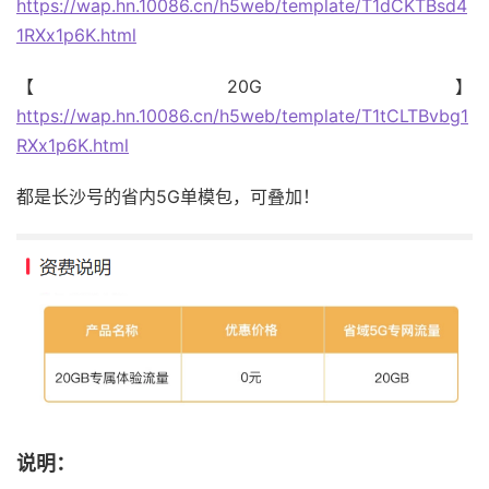
https://wap.hn.10086.cn/h5web/template/T1dCKTBsd4
1RXx1p6K.html
【20G】
https://wap.hn.10086.cn/h5web/template/T1tCLTBvbg1
RXx1p6K.html
都是长沙号的省内5G单模包，可叠加！
说明：