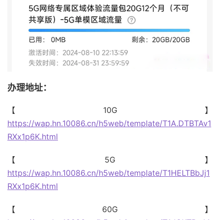
办理地址：
【10G】
https://wap.hn.10086.cn/h5web/template/T1A.DTBTAv1
RXx1p6K.html
【5G】
https://wap.hn.10086.cn/h5web/template/T1HELTBbJj1
RXx1p6K.html
【60G】