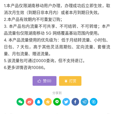
1.本产品仅限湖南移动用户办理，办理成功后立即生效，取
消次月生效（到期日非本月内）或者本月到期日失效。
2.本产品有效期内不可重复订购；
3. 本产品包内流量不可共享、不可结转、不可转增；本产
品流量包仅限湖南移动 5G 网络覆盖基站范围内使用。
4. 本产品流量使用的优先级为：低于月结转流量、小时包、
日包、7 天包，高于其他灵活周期包、定向流量、套餐流
量、月包流量、赠送流量。
5.该流量包可通过0000查询，但不支持退订。
6.更多详情咨询10086。
赞(
0
)
打赏


分享到








