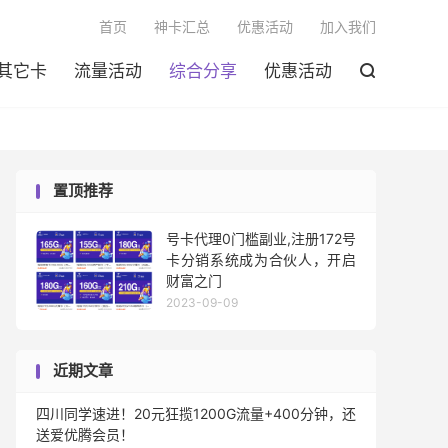

首页
神卡汇总
优惠活动
加入我们
其它卡
流量活动
综合分享
优惠活动

置顶推荐
号卡代理0门槛副业,注册172号
卡分销系统成为合伙人，开启
财富之门
2023-09-09
近期文章
四川同学速进！20元狂揽1200G流量+400分钟，还
送爱优腾会员！