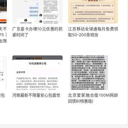
5天不
广东星卡办理10元优惠的抓
江苏移动全球通每月免费领
5 |
紧时间了
取50-200条短信
出限
量包
河南最新不限量安心包面世
北京爱家融合版100M网龄
回馈B(特惠版)