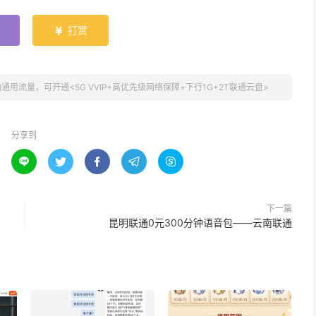
打赏

通用流量，可开通<5G VVIP+高优先级网络保障+下行1G+2T联通云盘>
分享到





下一篇
昆明联通0元300分钟语音包——云南联通