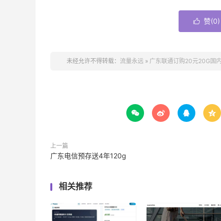
赞(
0
)

未经允许不得转载：
流量永远
»
广东联通订购20元20G国内




上一篇
广东电信预存送4年120g
相关推荐