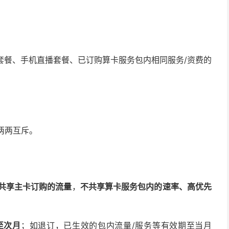
套餐、手机直播套餐、已订购算卡服务包内相同服务/资费的
。
品两两互斥。
。
共享主卡订购的流量
，
不共享算卡服务包内的速率、高优先
至次月
；如退订，已生效的包内流量/服务等有效期至当月