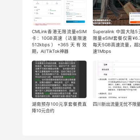
CMLink香港无限流量eSIM
Superalink 中国大陆
卡：10GB高速（达量限速
限量eSIM套餐仅需¥6.7
512kbps）+365天有效
每天5GB高速流量，超
期，AI/TikTok神器
速1Mbps
湖南预存100元享套餐费直
四川新出流量无忧不限
降10元合约