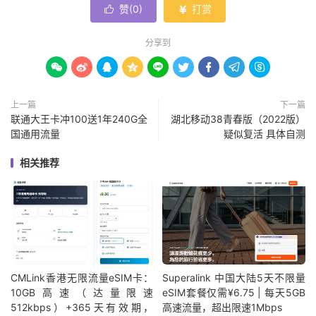
赞(
0
)
打赏


分享到









上一篇
下一篇
联通大王卡冲100送1年240G全
湖北移动38青春版（2022版）
国通用流量
疑似复活 具体自测
相关推荐
CMLink香港无限流量eSIM卡：
Superalink 中国大陆5天不限量
10GB高速（达量限速
eSIM套餐仅需¥6.75 | 每天5GB
512kbps）+365天有效期，
高速流量，超出限速1Mbps