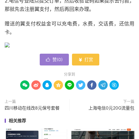
2.电信号登陆点提交订单，然后收验证码如果提示去付款，
那就先去注册翼支付，然后再回来办理。
赠送的翼支付权益金可以充电费，水费，交话费，还信用
卡。
赞(
0
)
打赏


分享到









上一篇
下一篇
四川移动在线改8元保号套餐
上海电信0元20G流量包
相关推荐