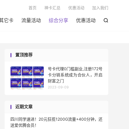

首页
神卡汇总
优惠活动
加入我们
其它卡
流量活动
综合分享
优惠活动

置顶推荐
号卡代理0门槛副业,注册172号
卡分销系统成为合伙人，开启
财富之门
2023-09-09
近期文章
四川同学速进！20元狂揽1200G流量+400分钟，还
送爱优腾会员！