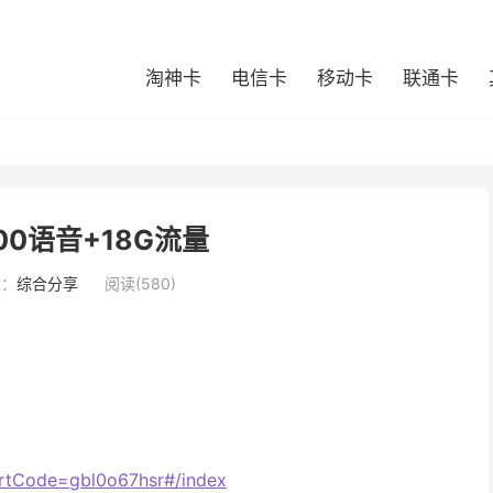
淘神卡
电信卡
移动卡
联通卡
00语音+18G流量
类：
综合分享
阅读(580)
rtCode=gbl0o67hsr#/index