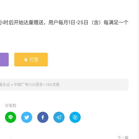
小时后开始达量赠送，用户每月1日-25日（含）每满足一个
打赏

量永远
»
中国广电100语音+18G流量
分享到





下一篇