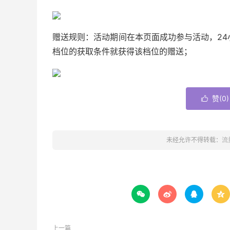
赠送规则：活动期间在本页面成功参与活动，24
档位的获取条件就获得该档位的赠送；
赞(
0
)

未经允许不得转载：
流




上一篇