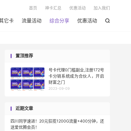

首页
神卡汇总
优惠活动
加入我们
其它卡
流量活动
综合分享
优惠活动

置顶推荐
号卡代理0门槛副业,注册172号
卡分销系统成为合伙人，开启
财富之门
2023-09-09
近期文章
四川同学速进！20元狂揽1200G流量+400分钟，还
送爱优腾会员！