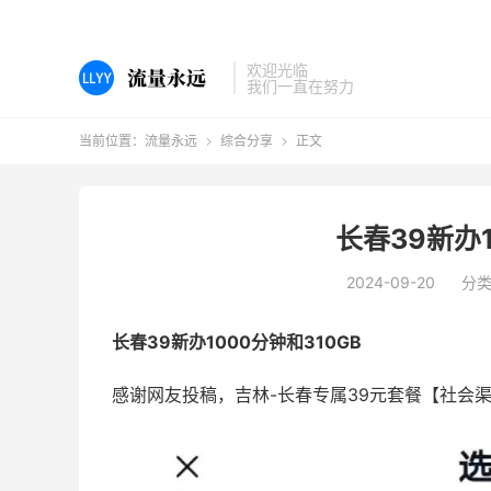
欢迎光临
我们一直在努力
当前位置：
流量永远
综合分享
正文


长春39新办1
2024-09-20
分
长春39新办1000分钟和310GB
感谢网友投稿，吉林-长春专属39元套餐【社会渠道】