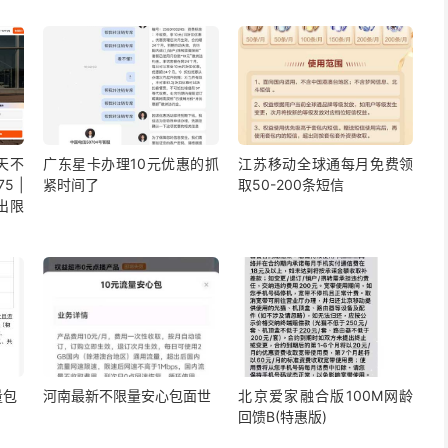
5天不
广东星卡办理10元优惠的抓
江苏移动全球通每月免费领
5 |
紧时间了
取50-200条短信
出限
量包
河南最新不限量安心包面世
北京爱家融合版100M网龄
回馈B(特惠版)