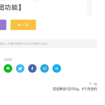
打赏

永远
»
长春39新办1000分钟和310GB
分享到





下一篇
河北移动1元100g，6个月合约