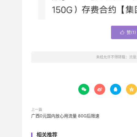
赞(
1
)

未经允许不得转载：
流量




上一篇
广西0元国内放心用流量 80G后限速
相关推荐