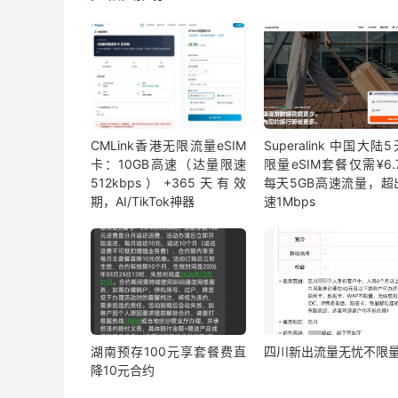
CMLink香港无限流量eSIM
Superalink 中国大陆
卡：10GB高速（达量限速
限量eSIM套餐仅需¥6.7
512kbps）+365天有效
每天5GB高速流量，超
期，AI/TikTok神器
速1Mbps
湖南预存100元享套餐费直
四川新出流量无忧不限
降10元合约